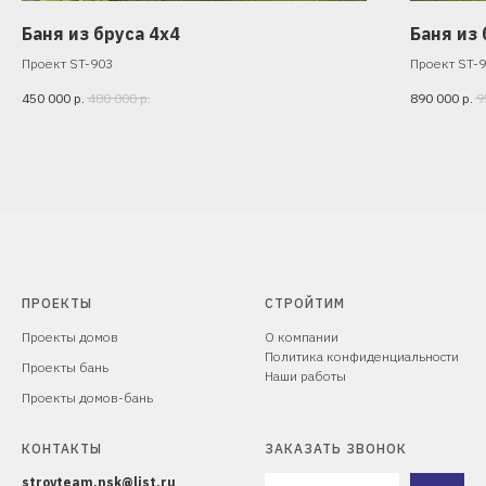
Баня из бруса 4х4
Баня из 
Проект ST-903
Проект ST-
450 000
р.
480 000
р.
890 000
р.
9
ПРОЕКТЫ
СТРОЙТИМ
Проекты домов
О компании
Политика конфиденциальности
Проекты бань
Наши работы
Проекты домов-бань
КОНТАКТЫ
ЗАКАЗАТЬ ЗВОНОК
stroyteam.nsk@list.ru