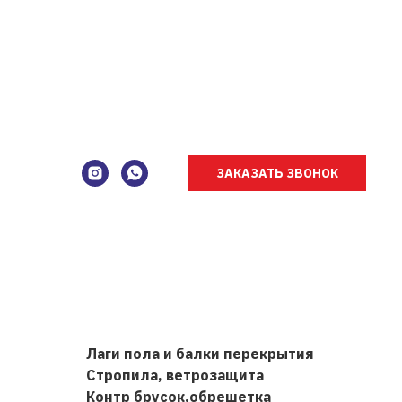
Баня из бруса ST-911
4,5
х
7,5
размеры,
ЗАКАЗАТЬ ЗВОНОК
1 комната.
21,78 м
² общая площадь.
Есть терраса.
В стоимость входит:
Стены домокомплект брус
Лаги пола и балки перекрытия
Стропила, ветрозащита
Контр брусок,обрешетка