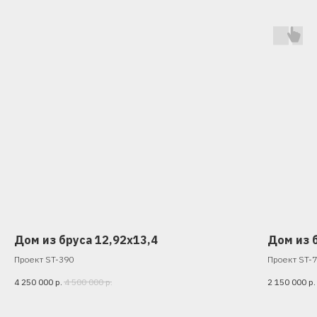
Дом из бруса 12,92х13,4
Дом из 
Проект ST-390
Проект ST-
4 250 000
р.
4 500 000
р.
2 150 000
р.