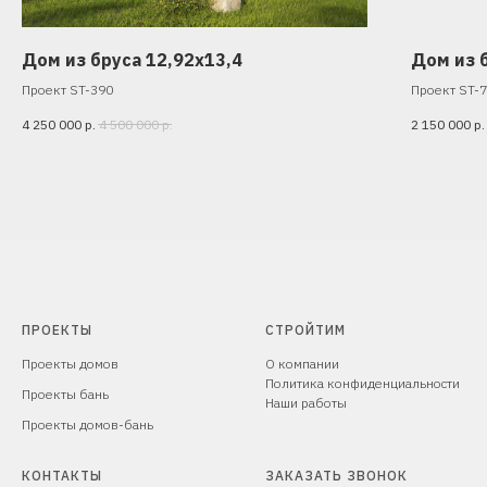
Дом из бруса 12,92х13,4
Дом из 
Проект ST-390
Проект ST-
4 250 000
р.
4 500 000
р.
2 150 000
р.
ПРОЕКТЫ
СТРОЙТИМ
Проекты домов
О компании
Политика конфиденциальности
Проекты бань
Наши работы
Проекты домов-бань
КОНТАКТЫ
ЗАКАЗАТЬ ЗВОНОК