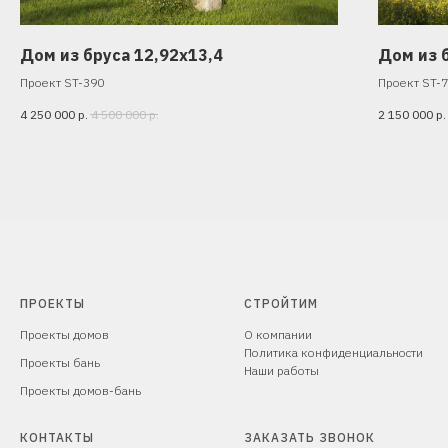
Дом из бруса 12,92х13,4
Дом из 
Проект ST-390
Проект ST-
4 250 000
р.
4 500 000
р.
2 150 000
р.
ПРОЕКТЫ
СТРОЙТИМ
Проекты домов
О компании
Политика конфиденциальности
Проекты бань
Наши работы
Проекты домов-бань
КОНТАКТЫ
ЗАКАЗАТЬ ЗВОНОК