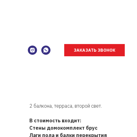
Дом из бруса ST-894
ЗАКАЗАТЬ ЗВОНОК
13,9
х
19,5
размеры,
7 комнат,
237,77 м
² площадь общая,
131,13 м
² площадь 1го этажа,
106,64 м
² площадь 2го этажа,
2 балкона, терраса, второй свет.
В стоимость входит:
Стены домокомплект брус
Лаги пола и балки перекрытия